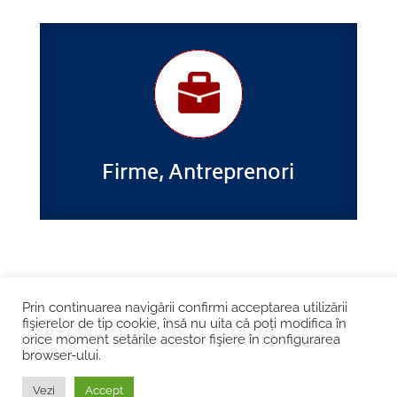
Firme, Antreprenori
Șos. Kiseleff nr. 10, București
Prin continuarea navigării confirmi acceptarea utilizării
fişierelor de tip cookie, însă nu uita că poți modifica în
Contact
Cookie și GDPR
orice moment setările acestor fişiere în configurarea
browser-ului.
Vezi
Accept