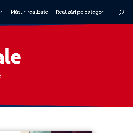
Măsuri realizate
Realizări pe categorii
ale
e