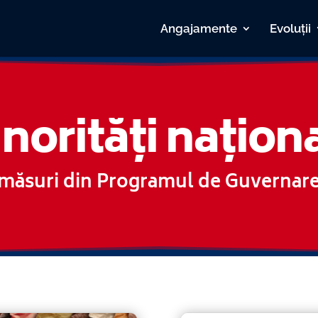
Angajamente
Evoluții
norități națion
măsuri din Programul de Guvernar