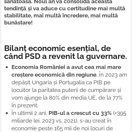
sănătoasă. Noul an va consolida această
tendință și va aduce cu certitudine mai multă
stabilitate, mai multă încredere, mai multă
bunăstare!
Bilanț economic esențial, de
când PSD a revenit la guvernare.
Economia României a avut cea mai mare
creștere economică din regiune
. În 2023 am
depășit Ungaria și Portugalia ca PIB pe
locuitor la paritatea puterii de cumpărare și
vom ajunge la 80% din media UE, de la 77%
în prezent.
În ultimii 2 ani,
PIB-ul a crescut cu 33%
(+395
miliarde lei, 2023 vs. 2021), s-au creat în
economie peste 165 mii de noi locuri de