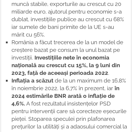
muncă stabile, exporturile au crescut cu 20
miliarde euro, ajutorul pentru economie s-a
dublat, investițiile publice au crescut cu 68%
iar sumele de bani primite de la UE s-au
mărit cu 56%.
România a făcut trecerea de la un model de
creștere bazat pe consum la unul bazat pe
investiții.
Investițiile nete în economia
națională au crescut cu 15%, la 9 luni din
2023, față de aceeași perioada 2022
.
Inflația a scăzut
de la un maximum de 16,8%
în noiembrie 2022, la 6,7% în prezent, iar
în
2024 estimările BNR arată o inflație de
4,6%.
A fost rezultatul insistențelor PSD
pentru intervenții care să corecteze eșecurile
pieței. Stoparea speculei prin plafonarea
prețurilor la utilități și a adaosului comercial la