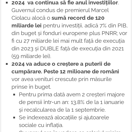
2024 va continua să fie anul investițiilor
.
Guvernul condus de premierul Marcel
Ciolacu alocă o
sumă record de 120
miliarde lei
pentru investiții, adică 7% din PIB,
din buget și fonduri europene plus PNRR; vor
fi cu 27 miliarde lei mai mult față de execuția
din 2023 și DUBLE față de execuția din 2021
(59 miliarde lei).
2024 va aduce o creștere a puterii de
cumpărare. Peste 12 milioane de români
vor avea venituri crescute prin măsurile
prinse în buget.
Pentru prima dată avem 2 creșteri majore
de pensii într-un an: 13,8% de la 1 ianuarie
și recalcularea de la 1 septembrie.
Se indexează alocațiile și ajutoarele
sociale cu inflația.