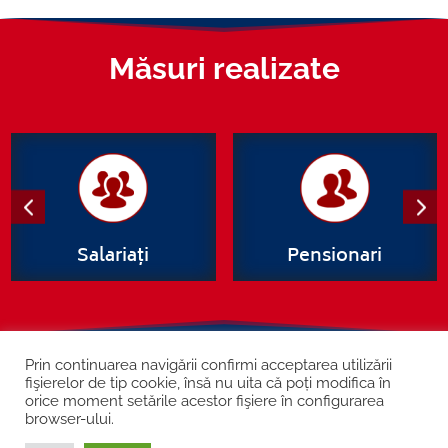
Măsuri realizate
Salariați
Pensionari
Șos. Kiseleff nr. 10, București
Prin continuarea navigării confirmi acceptarea utilizării
fişierelor de tip cookie, însă nu uita că poți modifica în
Contact
Cookie și GDPR
orice moment setările acestor fişiere în configurarea
browser-ului.