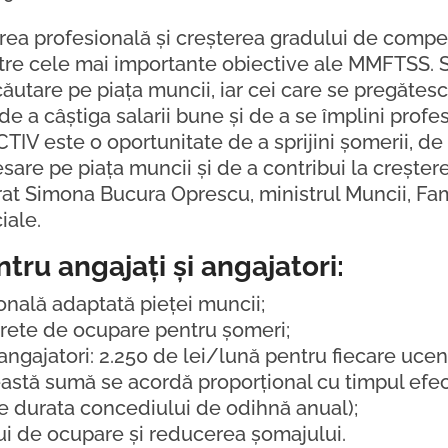
rea profesională și creșterea gradului de comp
ntre cele mai importante obiective ale MMFTSS. 
ăutare pe piața muncii, iar cei care se pregătesc
e a câștiga salarii bune și de a se împlini profes
IV este o oportunitate de a sprijini șomerii, de
re pe piața muncii și de a contribui la creștere
arat Simona Bucura Oprescu, ministrul Muncii, Fami
ciale.
ntru angajați și angajatori:
ională adaptată pieței muncii;
crete de ocupare pentru șomeri;
angajatori: 2.250 de lei/lună pentru fiecare ucen
astă sumă se acordă proporțional cu timpul efec
pe durata concediului de odihnă anual);
ui de ocupare și reducerea șomajului.