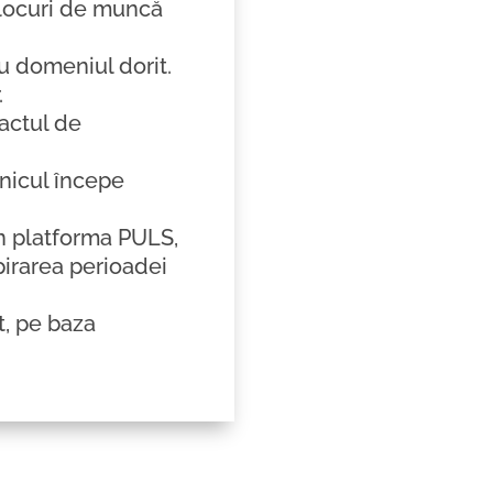
 locuri de muncă
u domeniul dorit.
.
ractul de
enicul începe
 în platforma PULS,
pirarea perioadei
t, pe baza