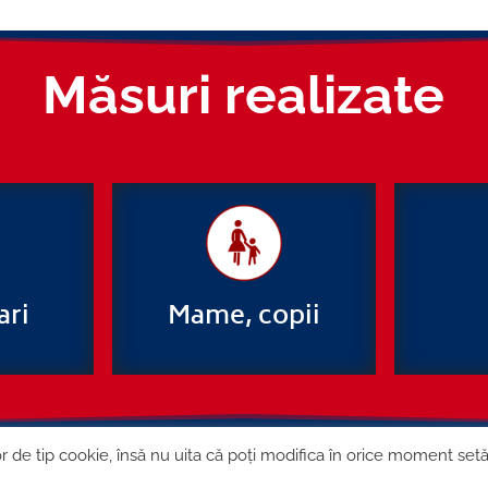
Măsuri realizate
ari
Mame, copii
lor de tip cookie, însă nu uita că poți modifica în orice moment setă
Contact
Cookie și GDPR