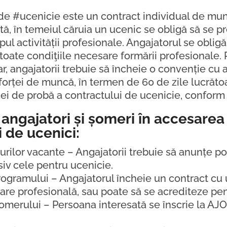
 de #ucenicie este un contract individual de mun
ă, în temeiul căruia un ucenic se obligă să se 
pul activității profesionale. Angajatorul se obligă
i toate condiţiile necesare formării profesionale
iar, angajatorii trebuie să încheie o convenție cu
orței de muncă, în termen de 60 de zile lucrăto
ei de probă a contractului de ucenicie, conform
 angajatori și șomeri în accesarea
 de ucenici:
curilor vacante – Angajatorii trebuie să anunțe po
siv cele pentru ucenicie.
rogramului – Angajatorul încheie un contract cu 
are profesională, sau poate să se acrediteze pe
a șomerului – Persoana interesată se înscrie la