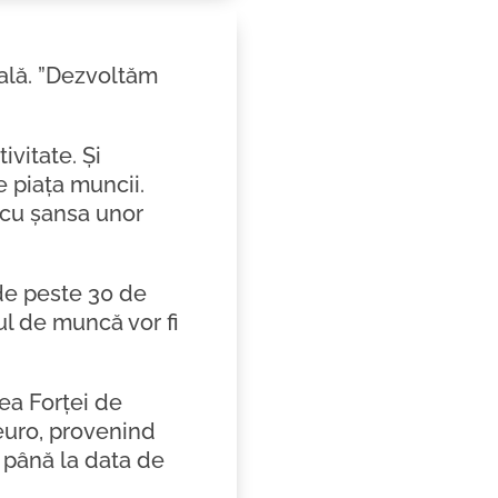
ală. ”Dezvoltăm
vitate. Și
e piața muncii.
 cu șansa unor
 de peste 30 de
ul de muncă vor fi
ea Forței de
euro, provenind
t până la data de