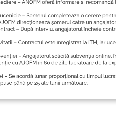
i mediere – ANOFM oferă informare și recomandă
u ucenicie – Șomerul completează o cerere pentr
 AJOFM direcționează șomerul către un angajator
ontract – După interviu, angajatorul încheie cont
vității – Contractul este înregistrat la ITM, iar uc
bvenției – Angajatorul solicită subvenția online,
enție cu AJOFM în 60 de zile lucrătoare de la ex
ei – Se acordă lunar, proporțional cu timpul lucra
use până pe 25 ale lunii următoare.