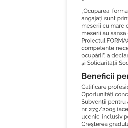
„Ocuparea, forma
angajați sunt pri
meserii cu mare c
meserii au șansa d
Proiectul FORMACT
competențe necesa
ocupării”, a decl
și Solidarității So
Beneficii pe
Calificare profes
Oportunități con
Subvenții pentru 
nr. 279/2005 (ace
ucenic, inclusiv 
Creșterea gradul