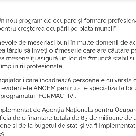
 nou program de ocupare și formare profesion
ntru creșterea ocupării pe piața muncii”
evoie de meseriași buni în multe domenii de acti
ea târziu să înveți o #meserie care are căutare p
a meserie îți asigură un loc de #muncă stabil și
 împlinirii profesionale.
ngajatorii care încadrează persoanele cu vârsta
în evidențele ANOFM pentru a le specializa la loc
rul programului „FORMACTIV”.
mplementat de Agenția Națională pentru Ocupar
icia de o finanțare totală de 63 de milioane de 
ene și de la bugetul de stat, și va fi implementa
9.