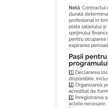
Notă
: Contractul
durată determinat
profesional în tim
plata salariului ş
sprijinului financ
pentru ocuparea f
expirarea perioad
Pașii pentru
programului
1️⃣ Declararea lo
disponibile, inclu
2️⃣ Organizarea p
acreditat de form
3️⃣ Înregistrare
actele necesare.