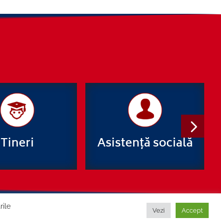
Tineri
Asistență socială
rile
Vezi
Accept