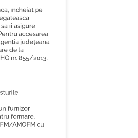
că, încheiat pe
pregătească
 să îi asigure
. Pentru accesarea
 agenția județeană
are de la
 HG nr. 855/2013.
sturile
un furnizor
ntru formare.
 AJOFM/AMOFM cu