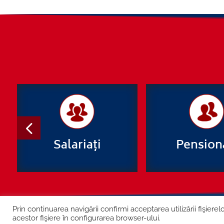
Salariați
Pension
Prin continuarea navigării confirmi acceptarea utilizării fişiere
Șos. Kiseleff nr. 10, București
acestor fişiere în configurarea browser-ului.