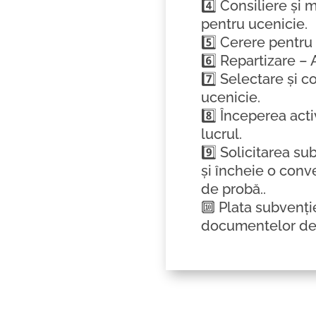
4️⃣ Consiliere ș
pentru ucenicie.
5️⃣ Cerere pentr
6️⃣ Repartizare –
7️⃣ Selectare și c
ucenicie.
8️⃣ Începerea acti
lucrul.
9️⃣ Solicitarea su
și încheie o conv
de probă..
🔟 Plata subvenți
documentelor dep