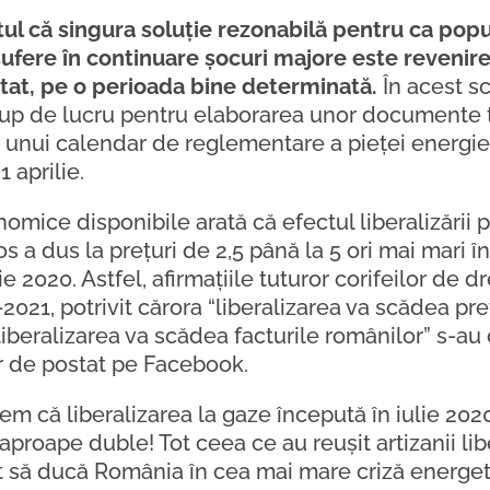
ul că singura soluție rezonabilă pentru ca popul
ufere în continuare șocuri majore este revenire
at, pe o perioada bine determinată.
În acest s
grup de lucru pentru elaborarea unor documente t
unui calendar de reglementare a pieței energiei 
 aprilie.
omice disponibile arată că efectul liberalizării 
s a dus la prețuri de 2,5 până la 5 ori mai mari 
 2020. Astfel, afirmațiile tuturor corifeilor de d
2021, potrivit cărora “liberalizarea va scădea pre
liberalizarea va scădea facturile românilor” s-au
r de postat pe Facebook.
dem că liberalizarea la gaze începută în iulie 20
aproape duble! Tot ceea ce au reușit artizanii libe
st să ducă România în cea mai mare criză energe