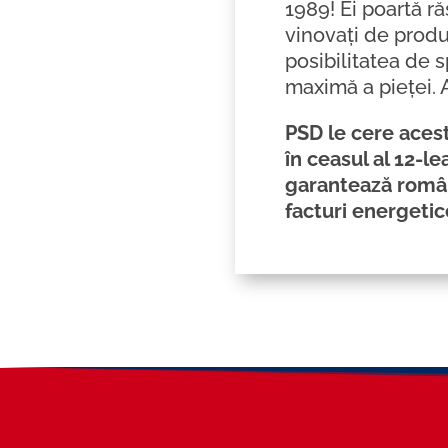
1989! Ei poartă ră
vinovați de produ
posibilitatea de 
maximă a pieței. 
PSD le cere acest
în ceasul al 12-l
garantează români
facturi energetic