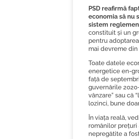
PSD reafirmă fapt
economia să nu s
sistem reglement
constituit și un 
pentru adoptarea 
mai devreme din 1
Toate datele econ
energetice en-gro
față de septembrie
guvernările 2020-
vânzare” sau că “
lozinci, bune doa
În viața reală, ve
românilor prețuri 
nepregătite a fo