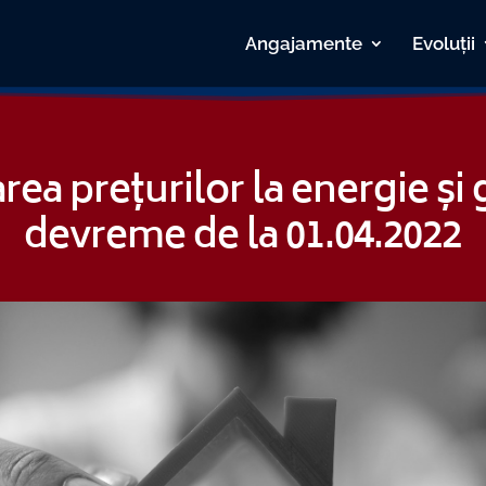
Angajamente
Evoluții
a prețurilor la energie și 
devreme de la 01.04.2022