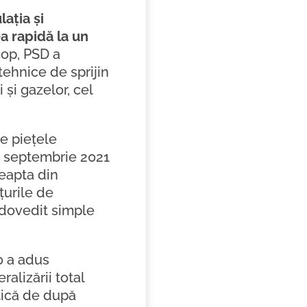
ația și
a rapidă la un
cop, PSD a
ehnice de sprijin
și gazelor, cel
pe piețele
în septembrie 2021
reapta din
țurile de
 dovedit simple
20 a adus
ralizării total
tică de după