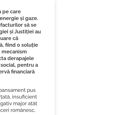
ă pe care
 energie și gaze.
facturilor să se
iei și Justiției au
nuare că
, fiind o soluție
-un mecanism
cta derapajele
social, pentru a
zervă financiară
n pansament pus
țată, insuficient
gativ major atât
faceri românesc.