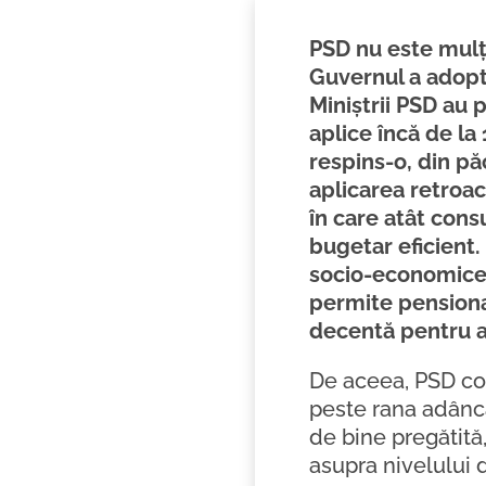
PSD nu este mulț
Guvernul a adoptat
Miniștrii PSD au 
aplice încă de la 
respins-o, din pă
aplicarea retroac
în care atât cons
bugetar eficient.
socio-economice g
permite pensionari
decentă pentru a
De aceea, PSD co
peste rana adâncă 
de bine pregătită
asupra nivelului d