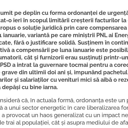
umit pe deplin cu forma ordonanței de urgenț
-o ieri în scopul limitării creșterii facturilor la
propus o soluție juridică prin care compensarea 
1 ianuarie, variantă pe care miniștrii PNL ai Energ
cate, fără o justificare solidă. Susținem în conti
tivă a compensării pe luna ianuarie este posibilă
umatorii, cât și furnizorii erau susținuți printr
 PSD a intrat la guvernare tocmai pentru a core
rave din ultimii doi ani și, impunând pachetul 
lor și salariaților cu venituri mici să aibă o re
 depăși cu bine iarna.
nsideră că, în actuala formă, ordonanța este u
a unui sector energetic în care liberalizarea for
, a provocat un haos generalizat cu un impact ne
e trai al populației, cât și asupra mediului de a