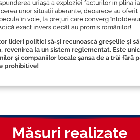
spunderea uriașă a exploziei facturilor în plină ia
cerea unor situații aberante, deoarece au oferi
specula în voie, la prețuri care converg întotdea
Adică exact invers decât au promis românilor!
or lideri politici să-și recunoască greșelile și s
ea, revenirea la un sistem reglementat. Este un
lor și companiilor locale șansa de a trăi fără 
e prohibitive!
Măsuri realizate