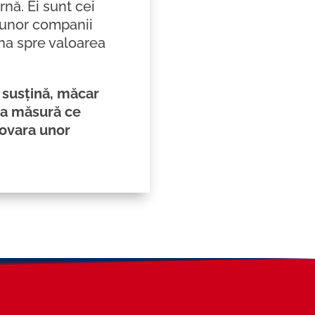
rnă. Ei sunt cei
t unor companii
una spre valoarea
ă susțină, măcar
ica măsură ce
povara unor