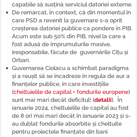
capabile să susțină serviciul datoriei externe.
De remarcat, în context, că din momentul în
care PSD a revenit la guvernare s-a oprit
creșterea datoriei publice ca pondere în PIB.
Acum este sub 50% din PIB, nivel la care a
fost adusă de împrumuturile masive,
iresponsabile, făcute de guvernările Cîțu și
Orban.
Guvernarea Ciolacu a schimbat paradigma
și a reușit să se încadreze în regula de aur a
finanțelor publice, în care investițiile
(
cheltuielile de capital + fondurile europene
)
sunt mai mari decât deficitul! (
detalii
). În
ianuarie 2024, cheltuielile de capital au fost
de 8 ori mai mari decât în ianuarie 2023 și s-
au dublat fondurile absorbite și cheltuite
pentru proiectele finanțate din bani