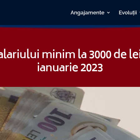
Angajamente
Evoluții
lariului minim la 3000 de lei
ianuarie 2023