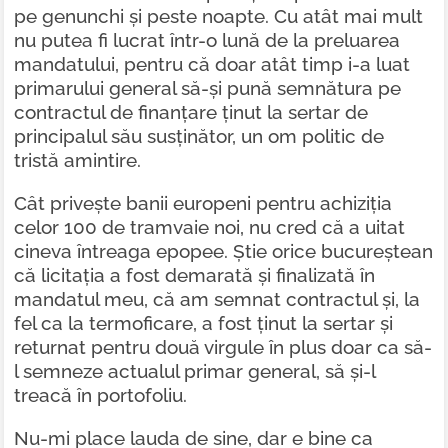
pe genunchi și peste noapte. Cu atât mai mult
nu putea fi lucrat într-o lună de la preluarea
mandatului, pentru că doar atât timp i-a luat
primarului general să-și pună semnătura pe
contractul de finanțare ținut la sertar de
principalul său susținător, un om politic de
tristă amintire.
Cât privește banii europeni pentru achiziția
celor 100 de tramvaie noi, nu cred că a uitat
cineva întreaga epopee. Știe orice bucureștean
că licitația a fost demarată și finalizată în
mandatul meu, că am semnat contractul și, la
fel ca la termoficare, a fost ținut la sertar și
returnat pentru două virgule în plus doar ca să-
l semneze actualul primar general, să și-l
treacă în portofoliu.
Nu-mi place lauda de sine, dar e bine ca