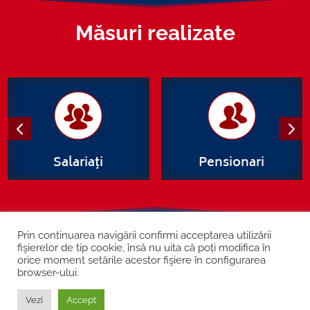
Măsuri realizate
Salariați
Pensionari
Prin continuarea navigării confirmi acceptarea utilizării
Șos. Kiseleff nr. 10, București
fişierelor de tip cookie, însă nu uita că poți modifica în
orice moment setările acestor fişiere în configurarea
Contact
Cookie și GDPR
browser-ului.
Vezi
Accept